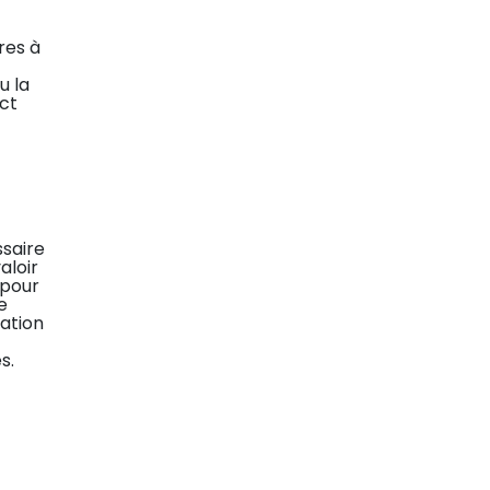
res à
u la
act
ssaire
aloir
 pour
e
lation
s.