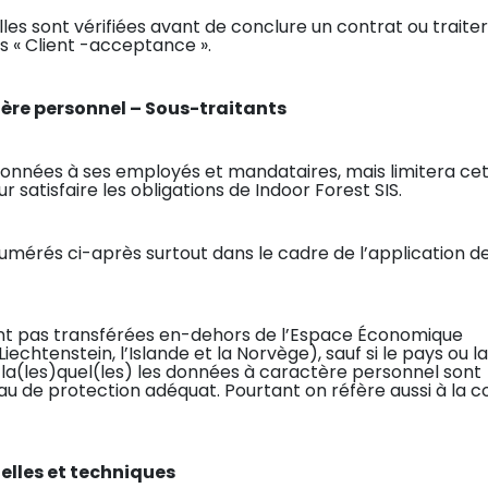
les sont vérifiées avant de conclure un contrat ou traite
 « Client -acceptance ».
ère personnel – Sous-traitants
données à ses employés et mandataires, mais limitera ce
satisfaire les obligations de Indoor Forest SIS.
umérés ci-après surtout dans le cadre de l’application d
nt pas transférées en-dehors de l’Espace Économique
echtenstein, l’Islande et la Norvège), sauf si le pays ou l
la(les)quel(les) les données à caractère personnel sont
au de protection adéquat. Pourtant on réfère aussi à la c
lles et techniques