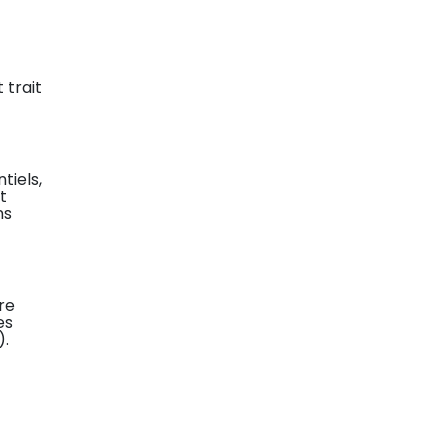
 trait
tiels,
t
ns
re
es
).