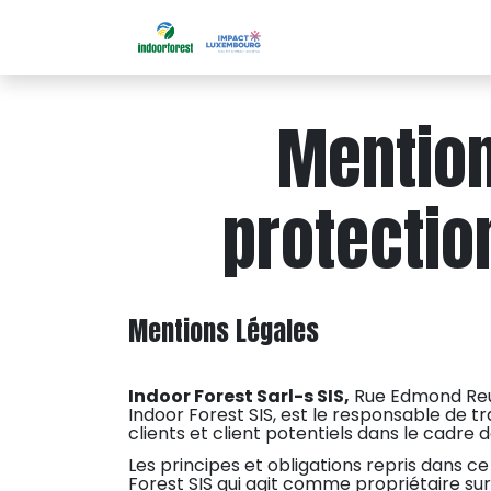
Se rendre au contenu
Accueil
Solutions
B
Mention
protectio
Mentions Légales
Indoor Forest Sarl-s SIS,
Rue Edmond Reute
Indoor Forest SIS, est le responsable de 
clients et client potentiels dans le cadre d
Les principes et obligations repris dans 
Forest SIS qui agit comme propriétaire sur 