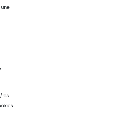
r une
t
e
a/les
ookies