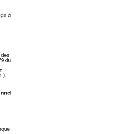
age à
 des
79 du
t
 ).
onnel
rsque