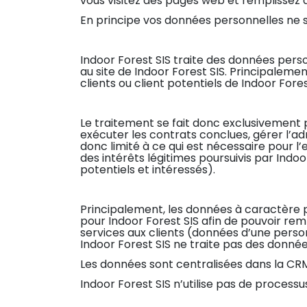
vous visitez des pages web et remplissez 
En principe vos données personnelles ne s
Indoor Forest SIS traite des données pers
au site de Indoor Forest SIS. Principalem
clients ou client potentiels de Indoor Fores
Le traitement se fait donc exclusivement po
exécuter les contrats conclues, gérer l’ad
donc limité à ce qui est nécessaire pour l’
des intérêts légitimes poursuivis par Indoor
potentiels et intéressés).
Principalement, les données à caractère pe
pour Indoor Forest SIS afin de pouvoir rempl
services aux clients (données d’une person
Indoor Forest SIS ne traite pas des donnée
Les données sont centralisées dans la CR
Indoor Forest SIS n’utilise pas de processu