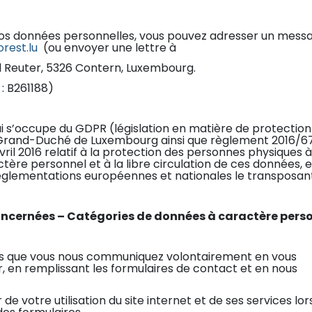
 vos données personnelles, vous pouvez adresser un mess
rest.lu
(ou envoyer une lettre à
nd Reuter, 5326 Contern, Luxembourg.
: B261188)
i s’occupe du GDPR (législation en matière de protection
u Grand-Duché de Luxembourg ainsi que règlement 2016/6
il 2016 relatif à la protection des personnes physiques à
ère personnel et à la libre circulation de ces données, e
églementations européennes et nationales le transposant
concernées – Catégories de données à caractère pers
es que vous nous communiquez volontairement en vous
 en remplissant les formulaires de contact et en nous
de votre utilisation du site internet et de ses services lo