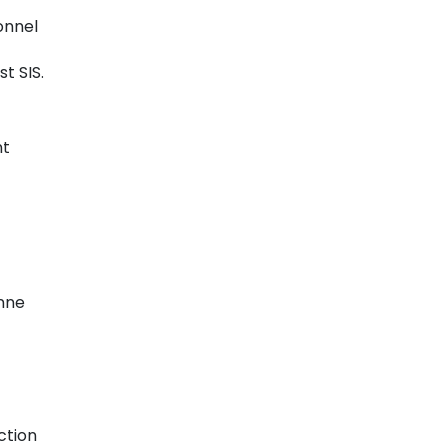
onnel
t SIS.
nt
onne
ction