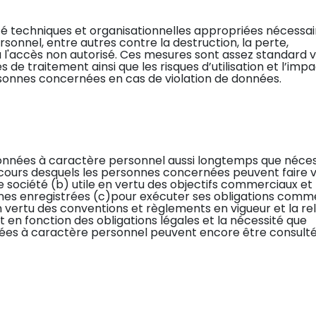
té techniques et organisationnelles appropriées nécessai
onnel, entre autres contre la destruction, la perte,
 ou l'accès non autorisé. Ces mesures sont assez standard v
és de traitement ainsi que les risques d’utilisation et l’imp
ersonnes concernées en cas de violation de données.
 données à caractère personnel aussi longtemps que néce
 cours desquels les personnes concernées peuvent faire v
re société (b) utile en vertu des objectifs commerciaux et
nes enregistrées (c)pour exécuter ses obligations comm
en vertu des conventions et règlements en vigueur et la re
 en fonction des obligations légales et la nécessité que
nnées à caractère personnel peuvent encore être consulté