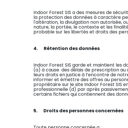
Indoor Forest SIS a des mesures de sécuri
la protection des données à caractère pers
l'altération, la divulgation non autorisée,
nature, la portée, le contexte et les finalit
probable sur les libertés et droits des p
4. Rétention des données
Indoor Forest SIS garde et maintient les
(a) à cause des délais de prescription au
leurs droits en justice à l’encontre de not
informer et émettre des offres au person
propriétaire sur le site Indoor Forest SIS 
professionnelle (d) par après passivement
certains fichiers qui contiennent des do
5. Droits des personnes concernées
Toute personne concernée a :