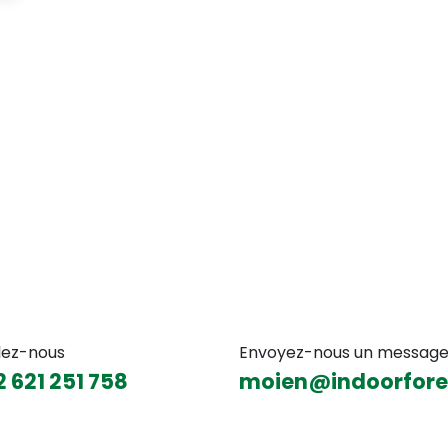
lez-nous
Envoyez-nous un messag
 6​21 251 758
moien@indoorfores