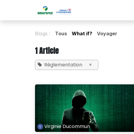
Se rendre au contenu
Accueil
Solutions
B
Blogs :
Tous
What if?
Voyager
1 Article
Réglementation
×
Virginie Ducommun