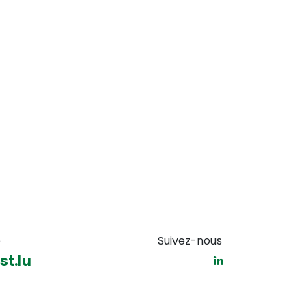
e
Suivez-nous
t.lu